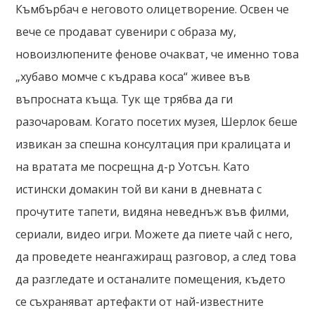
Къмбърбач е неговото олицетворение. Освен че
вече се продават сувенири с образа му,
новоизлюпените фенове очакват, че именно това
„хубаво момче с къдрава коса“ живее във
въпросната къща. Тук ще трябва да ги
разочаровам. Когато посетих музея, Шерлок беше
извикан за спешна консултация при кралицата и
на вратата ме посрещна д-р Уотсън. Като
истински домакин той ви кани в дневната с
прочутите тапети, видяна неведнъж във филми,
сериали, видео игри. Можете да пиете чай с него,
да проведете неангажиращ разговор, а след това
да разгледате и останалите помещения, където
се съхраняват артефакти от най-известните