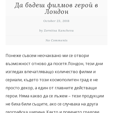
Да бъдеш филмов герой в
Лондон
October 23, 2018
by Zornitsa Kancheva
No Comments
Понеже съвсем неочаквано ми се отвори
възможност отново да посетя Лондон, тези дни
изгледах впечатляващо количество филми и
сериали, където този космополитен град е не
просто декор, а един от главните действащи
герои. Няма какво да се лъжем – тези продукции
не биха били същите, ако се случваха на друга
географска ширина. Както и повечето градове,