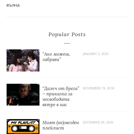
вълна.
Popular Posts
“Ако можеш,
JANUARY 2, 2020
забрави”
“Далеч от брега”
NOVEMBER 19, 2018
– приказка за
несвободата
вътре в нас
Моят (не)звезден
DECEMBER 29, 2020
плейлист