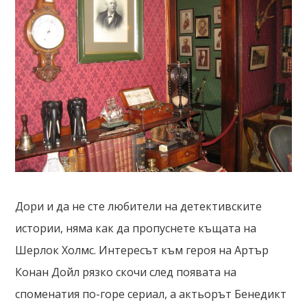
Дори и да не сте любители на детективските
истории, няма как да пропуснете къщата на
Шерлок Холмс. Интересът към героя на Артър
Конан Дойл рязко скочи след появата на
споменатия по-горе сериал, а актьорът Бенедикт