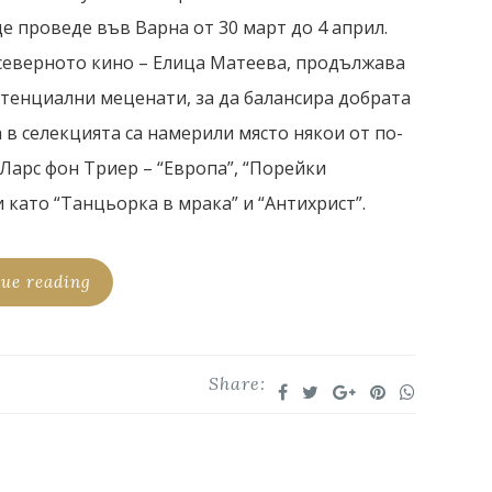
ще проведе във Варна от 30 март до 4 април.
северното кино – Елица Матеева, продължава
отенциални меценати, за да балансира добрата
 в селекцията са намерили място някои от по-
Ларс фон Триер – “Европа”, “Порейки
 като “Танцьорка в мрака” и “Антихрист”.
ue reading
Share: