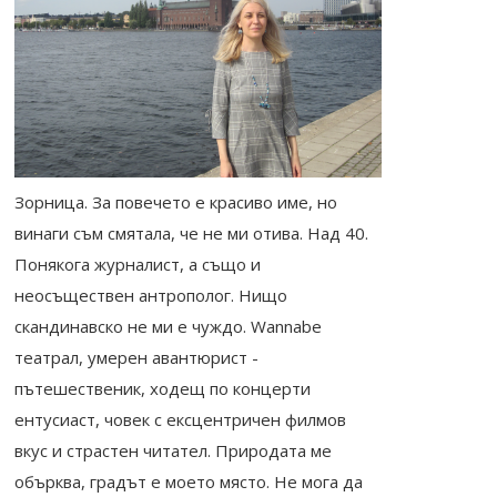
Зорница. За повечето е красиво име, но
винаги съм смятала, че не ми отива. Над 40.
Понякога журналист, а също и
неосъществен антрополог. Нищо
скандинавско не ми е чуждо. Wannabe
театрал, умерен авантюрист -
пътешественик, ходещ по концерти
ентусиаст, човек с ексцентричен филмов
вкус и страстен читател. Природата ме
обърква, градът е моето място. Не мога да