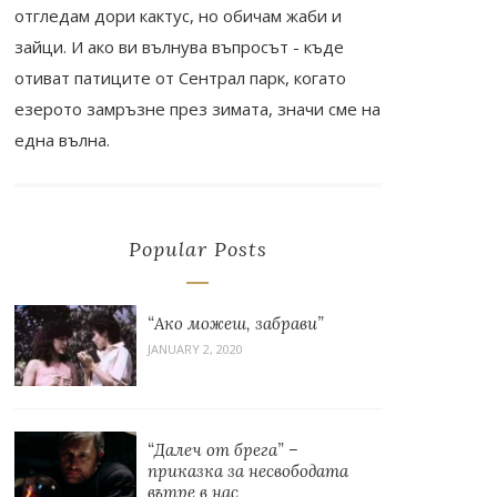
отгледам дори кактус, но обичам жаби и
зайци. И ако ви вълнува въпросът - къде
отиват патиците от Сентрал парк, когато
езерото замръзне през зимата, значи сме на
една вълна.
Popular Posts
“Ако можеш, забрави”
JANUARY 2, 2020
“Далеч от брега” –
приказка за несвободата
вътре в нас