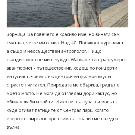
Зорница. За повечето е красиво име, но винаги съм
смятала, че не ми отива. Над 40. Понякога журналист,
а също и неосъществен антрополог. Нищо
скандинавско не ми е чуждо. Wannabe театрал, умерен
авантюрист - пътешественик, ходещ по концерти
ентусиаст, човек с ексцентричен филмов вкус и
страстен читател. Природата ме обърква, градът е
моето място. Не мога да отгледам дори кактус, но
обичам жаби и зайци. И ако ви вълнува въпросът -
къде отиват патиците от Сентрал парк, когато
езерото замръзне през зимата, значи сме на една
вълна.