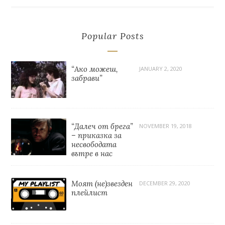
Popular Posts
“Ако можеш,
JANUARY 2, 2020
забрави”
“Далеч от брега”
NOVEMBER 19, 2018
– приказка за
несвободата
вътре в нас
Моят (не)звезден
DECEMBER 29, 2020
плейлист