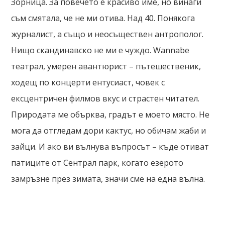
Зорница. За повечето е красиво име, но винаги
съм смятала, че не ми отива. Над 40. Понякога
журналист, а също и неосъществен антрополог.
Нищо скандинавско не ми е чуждо. Wannabe
театрал, умерен авантюрист – пътешественик,
ходещ по концерти ентусиаст, човек с
ексцентричен филмов вкус и страстен читател.
Природата ме обърква, градът е моето място. Не
мога да отгледам дори кактус, но обичам жаби и
зайци. И ако ви вълнува въпросът – къде отиват
патиците от Сентрал парк, когато езерото
замръзне през зимата, значи сме на една вълна.