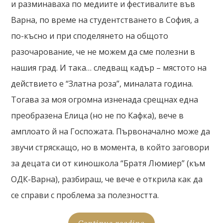
и разминаваха по медиите и фестивалите във
Варна, по време на студентстването в София, а
по-късно и при споделянето на общото
разочарование, че не можем да сме полезни в
нашия град. И така… следващ кадър – мястото на
действието е “Златна роза”, миналата година.
Тогава за моя огромна изненада срещнах една
преобразена Елица (но не по Кафка), вече в
амплоато й на Госпожата. Първоначално може да
звучи стряскащо, но в момента, в който заговори
за децата си от киношкола “Братя Люмиер” (към
ОДК-Варна), разбираш, че вече е открила как да
се справи с проблема за полезността.