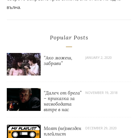
вълна.
Popular Posts
“Ако можеш,
JANUARY 2, 2020
забрави”
“Далеч от брега”
NOVEMBER 19, 2018
– приказка за
несвободата
вътре в нас
Моят (не)звезден
DECEMBER 29, 2020
плейлист