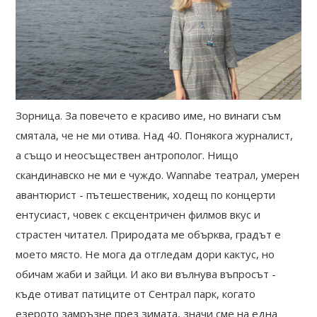
Зорница. За повечето е красиво име, но винаги съм
смятала, че не ми отива. Над 40. Понякога журналист,
а също и неосъществен антрополог. Нищо
скандинавско не ми е чуждо. Wannabe театрал, умерен
авантюрист - пътешественик, ходещ по концерти
ентусиаст, човек с ексцентричен филмов вкус и
страстен читател. Природата ме обърква, градът е
моето място. Не мога да отгледам дори кактус, но
обичам жаби и зайци. И ако ви вълнува въпросът -
къде отиват патиците от Сентрал парк, когато
езерото замръзне през зимата, значи сме на една