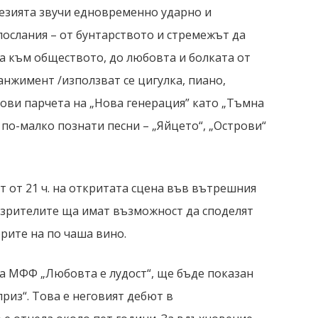
оезията звучи едновременно ударно и
ослания – от бунтарството и стремежът да
а към обществото, до любовта и болката от
анжимент /използват се цигулка, пиано,
акови парчета на „Нова генерация” като „Тъмна
 по-малко познати песни – „Яйцето“, „Острови“
т от 21 ч. на откритата сцена във вътрешния
а зрителите ща имат възможност да споделят
рите на по чаша вино.
 на МФФ „Любовта е лудост“, ще бъде показан
риз“. Това е неговият дебют в