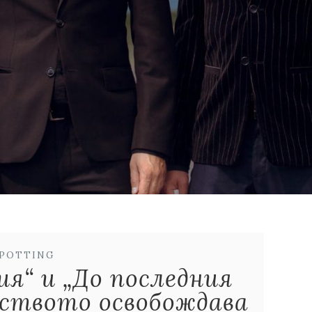
SPOTTING
я“ и „До последния
уството освобождава