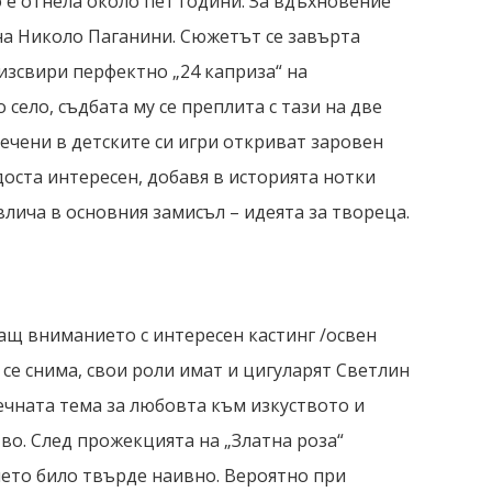
е отнела около пет години. За вдъхновение
на Николо Паганини. Сюжетът се завърта
 изсвири перфектно „24 каприза“ на
 село, съдбата му се преплита с тази на две
ечени в детските си игри откриват заровен
доста интересен, добавя в историята нотки
лича в основния замисъл – идеята за твореца.
ащ вниманието с интересен кастинг /освен
о се снима, свои роли имат и цигуларят Светлин
вечната тема за любовта към изкуството и
о. След прожекцията на „Златна роза“
ието било твърде наивно. Вероятно при