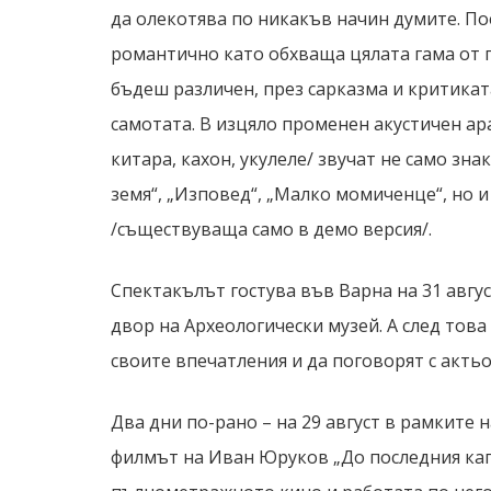
да олекотява по никакъв начин думите. П
романтично като обхваща цялата гама от п
бъдеш различен, през сарказма и критикат
самотата. В изцяло променен акустичен ар
китара, кахон, укулеле/ звучат не само зн
земя“, „Изповед“, „Малко момиченце“, но и
/съществуваща само в демо версия/.
Спектакълът гостува във Варна на 31 авгус
двор на Археологически музей. А след тов
своите впечатления и да поговорят с актьо
Два дни по-рано – на 29 август в рамките
филмът на Иван Юруков „До последния кап