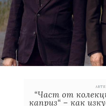
ART
“Част от колекци
каприз“ – как изк