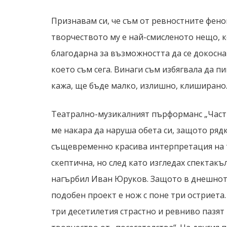
Признавам си, че съм от ревностните фено
творчеството му е най-смисленото нещо, ко
благодарна за възможността да се докосна 
което съм сега. Винаги съм избягвала да п
кажа, ще бъде малко, излишно, клиширано
Театрално-музикалният пърформанс „Част 
ме накара да наруша обета си, защото ряд
същевременно красива интерпретация на т
скептична, но след като изгледах спектакъл
нагърбил Иван Юруков. Защото в днешното
подобен проект е нож с поне три остриета.
три десетилетия страстно и ревниво пазят