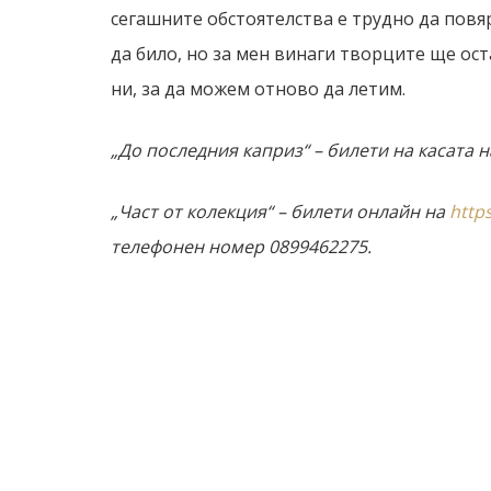
сегашните обстоятелства е трудно да повя
да било, но за мен винаги творците ще ос
ни, за да можем отново да летим.
„До последния каприз“ – билети на касата 
„Част от колекция“ – билети онлайн на
http
телефонен номер 0899462275.