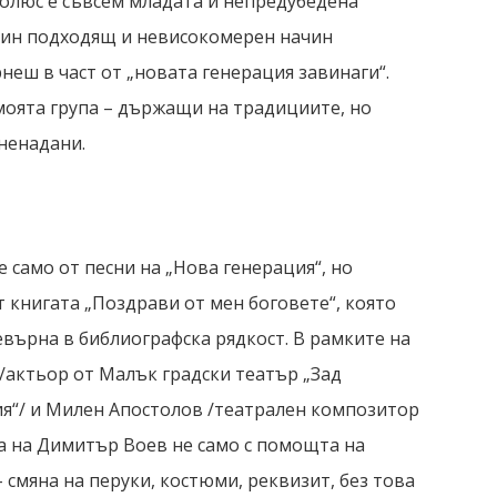
 полюс е съвсем младата и непредубедена
един подходящ и невисокомерен начин
неш в част от „новата генерация завинаги“.
моята група – държащи на традициите, но
ненадани.
е само от песни на „Нова генерация“, но
т книгата „Поздрави от мен боговете“, която
ревърна в библиографска рядкост. В рамките на
/актьор от Малък градски театър „Зад
ия“/ и Милен Апостолов /театрален композитор
а на Димитър Воев не само с помощта на
– смяна на перуки, костюми, реквизит, без това