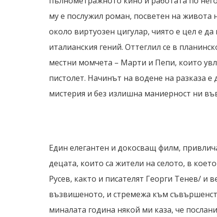
пълнометражното кино и работата по него 
му е послужил роман, посветен на живота 
около виртуозен цигулар, чиято е цел е да
италианския гений. Оттеглил се в планинско
местни момчета – Марти и Пепи, които увл
пистолет. Начинът на водене на разказа е 
мистерия и без излишна маниерност ни във
Един елегантен и докосващ филм, привлич
децата, които са жители на селото, в коет
Русев, както и писателят Георги Тенев/ и 
възвишеното, и стремежа към съвършенств
миналата година някой ми каза, че послан