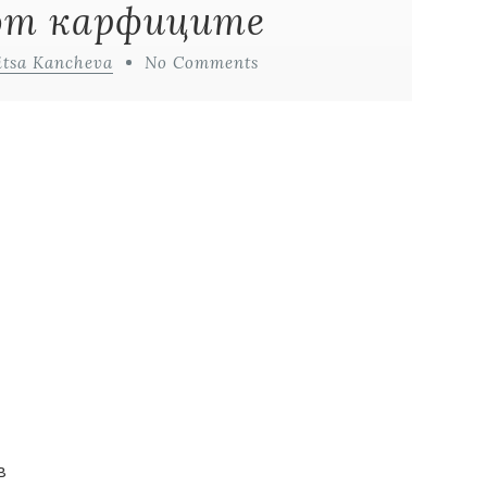
от карфиците
itsa Kancheva
No Comments
в