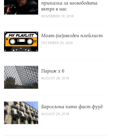
приказка за несвободата
вътре в нас
NOVEMBER 19, 2018
Моят (не)звезден плейлист
DECEMBER 29, 2020
Париж x 6
AUGUST 28, 2018
Барселона като фаст фууд
AUGUST 29, 2018