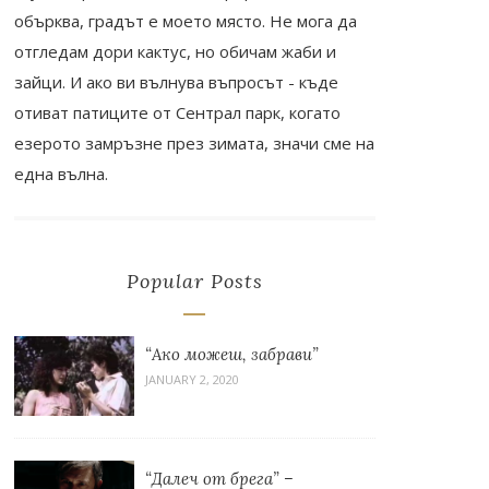
обърква, градът е моето място. Не мога да
отгледам дори кактус, но обичам жаби и
зайци. И ако ви вълнува въпросът - къде
отиват патиците от Сентрал парк, когато
езерото замръзне през зимата, значи сме на
една вълна.
Popular Posts
“Ако можеш, забрави”
JANUARY 2, 2020
“Далеч от брега” –