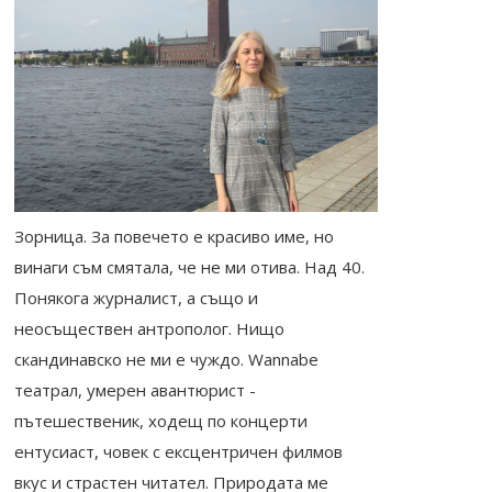
Зорница. За повечето е красиво име, но
винаги съм смятала, че не ми отива. Над 40.
Понякога журналист, а също и
неосъществен антрополог. Нищо
скандинавско не ми е чуждо. Wannabe
театрал, умерен авантюрист -
пътешественик, ходещ по концерти
ентусиаст, човек с ексцентричен филмов
вкус и страстен читател. Природата ме