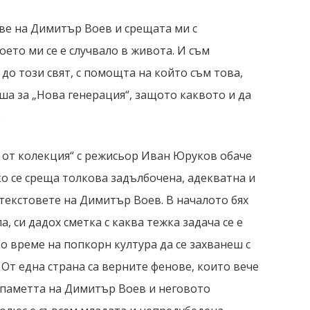
ве на Димитър Воев и срещата ми с
ето ми се е случвало в живота. И съм
до този свят, с помощта на който съм това,
иша за „Нова генерация“, защото каквото и да
.
от колекция“ с режисьор Иван Юруков обаче
ко се среща толкова задълбочена, адекватна и
екстовете на Димитър Воев. В началото бях
а, си дадох сметка с каква тежка задача се е
 време на попкорн култура да се захванеш с
 От една страна са верните фенове, които вече
 паметта на Димитър Воев и неговото