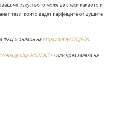
рваш, че изкуството може да спаси каквото и
танат тези, които вадят карфиците от душите
на ФКЦ и онлайн на
https://bit.ly/37Qj9On
.
s://epaygo.bg/3463736714
или чрез заявка на