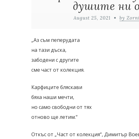
душите ни 
August 25, 2021
by Zorn
„Аз съм пеперудата
на тази дъска,
забодени с другите
сме част от колекция.
Карфиците бляскави
бяха наши мечти,
но само свободни от тях
отново ще летим.“
Откъс от „Част от колекция“, Димитър Вое