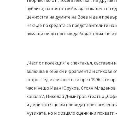
творчество от „посегателства“. На другия
публика, на която трябва да покажеш по 
ценността на думите на Воев и да я превър
Някъде по средата са представителите на 
нямащи нищо против да бъдат приятно из
„Част от колекция“ е спектакъл, съставен н
включва в себе си и фрагменти и стихове о
скоро след излизането си през 1996 г. се п
час и нещо Иван Юруков, Стоян Младенов 
канала“/, Николай Димитров /театър „Соф
и диригент/ ще ви преведат през вселенат
музиката, но и с изцяло сценични похвати 