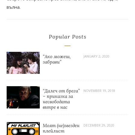
вълна.
Popular Posts
“Ако можеш,
JANUARY 2, 2020
забрави”
“Далеч от брега”
NOVEMBER 19, 2018
– приказка за
несвободата
вътре в нас
Моят (не)звезден
DECEMBER 29, 2020
плейлист