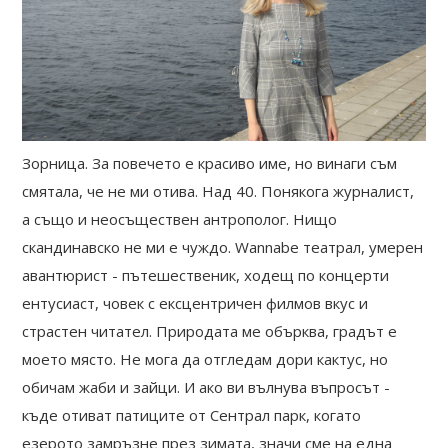
Зорница. За повечето е красиво име, но винаги съм
смятала, че не ми отива. Над 40. Понякога журналист,
а също и неосъществен антрополог. Нищо
скандинавско не ми е чуждо. Wannabe театрал, умерен
авантюрист - пътешественик, ходещ по концерти
ентусиаст, човек с ексцентричен филмов вкус и
страстен читател. Природата ме обърква, градът е
моето място. Не мога да отгледам дори кактус, но
обичам жаби и зайци. И ако ви вълнува въпросът -
къде отиват патиците от Сентрал парк, когато
езерото замръзне през зимата, значи сме на една