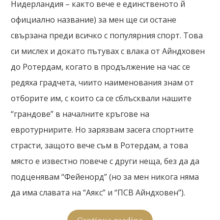
Нидерландия – както вече е единственото й
официално название) за мен ще си остане
свързана преди всичко с популярния спорт. Това
си мислех и докато пътувах с влака от Айндховен
до Ротердам, когато в продължение на час се
редяха градчета, чиито наименования знам от
отборите им, с които са се сблъсквали нашите
“грандове” в началните кръгове на
евротурнирите. Но зарязвам засега спортните
страсти, защото вече съм в Ротердам, а това
място е известно повече с други неща, без да да
подценявам “Фейенорд” (но за мен никога няма
да има славата на “Аякс” и “ПСВ Айндховен”).