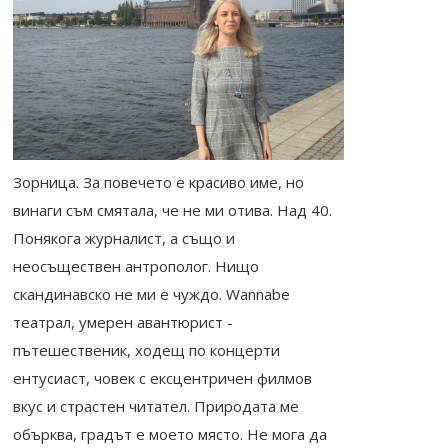
Зорница. За повечето е красиво име, но
винаги съм смятала, че не ми отива. Над 40.
Понякога журналист, а също и
неосъществен антрополог. Нищо
скандинавско не ми е чуждо. Wannabe
театрал, умерен авантюрист -
пътешественик, ходещ по концерти
ентусиаст, човек с ексцентричен филмов
вкус и страстен читател. Природата ме
обърква, градът е моето място. Не мога да