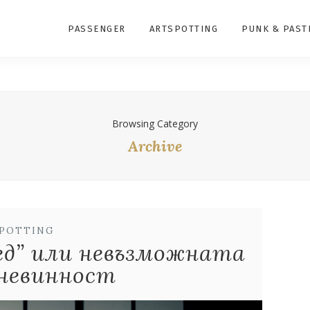
PASSENGER
ARTSPOTTING
PUNK & PAST
Browsing Category
Archive
SPOTTING
ед” или невъзможната
невинност