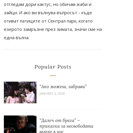
отгледам дори кактус, но обичам жаби и
зайци. И ако ви вълнува въпросът - къде
отиват патиците от Сентрал парк, когато
езерото замръзне през зимата, значи сме на
една вълна.
Popular Posts
“Ако можеш, забрави”
JANUARY 2, 2020
“Далеч от брега” –
приказка за несвободата
вътре в нас