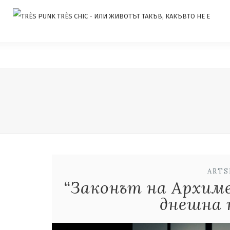
ART
“Законът на Архим
днешна 