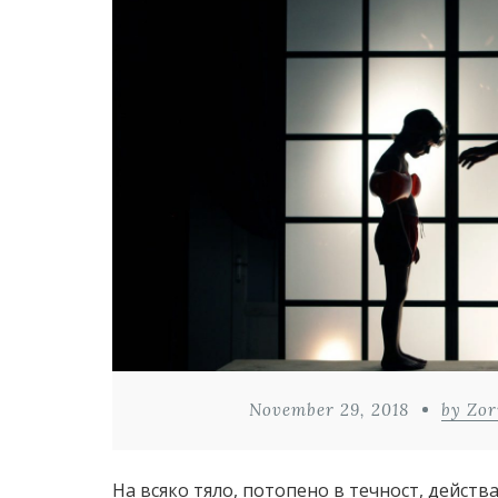
November 29, 2018
by Zor
На всяко тяло, потопено в течност, действа