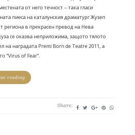
местената от него течност – така гласи
ната пиеса на каталунския драматург Жузеп
т региона в прекрасен превод на Нева
куза се оказва неприложима, защото тялото
л на наградата Premi Born de Teatre 2011, а
“Virus of Fear”.
ue reading
Share: