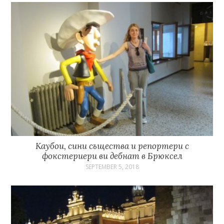
Каубои, сини същества и репортери с
фокстериери ви дебнат в Брюксел
SEPTEMBER 5, 2018