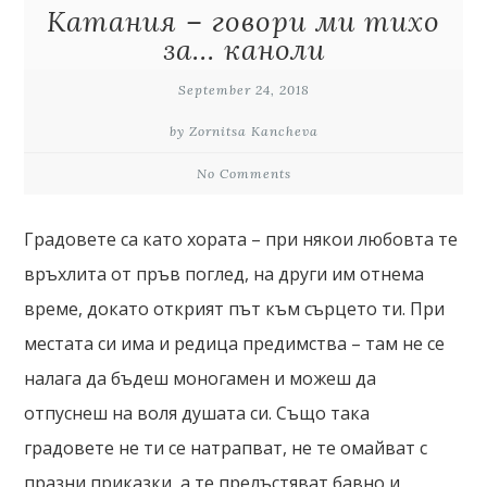
Катания – говори ми тихо
за… каноли
September 24, 2018
by Zornitsa Kancheva
No Comments
Градовете са като хората – при някои любовта те
връхлита от пръв поглед, на други им отнема
време, докато открият път към сърцето ти. При
местата си има и редица предимства – там не се
налага да бъдеш моногамен и можеш да
отпуснеш на воля душата си. Също така
градовете не ти се натрапват, не те омайват с
празни приказки, а те прелъстяват бавно и