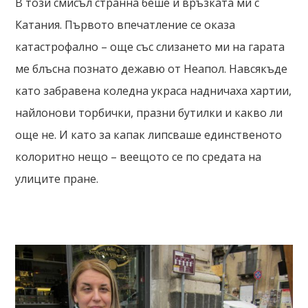
В този смисъл странна беше и връзката ми с
Катания. Първото впечатление се оказа
катастрофално – още със слизането ми на гарата
ме блъсна познато дежавю от Неапол. Навсякъде
като забравена коледна украса надничаха хартии,
найлонови торбички, празни бутилки и какво ли
още не. И като за капак липсваше единственото
колоритно нещо – веещото се по средата на
улиците пране.