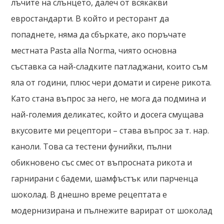
лъчите на слънцето, далеч от всякакви
евростандарти. В който и ресторант да
попаднете, няма да сбъркате, ако поръчате
местната Pasta alla Norma, чиято основна
съставка са най-сладките патладжани, които съм
яла от години, плюс чери домати и сирене рикота.
Като стана въпрос за него, не мога да подмина и
най-големия деликатес, който и досега смущава
вкусовите ми рецептори – става въпрос за т. нар.
каноли. Това са тестени фунийки, пълни
обикновено със смес от въпросната рикота и
гарнирани с бадеми, шамфъстък или парченца
шоколад. В днешно време рецептата е
модернизирана и пълнежите варират от шоколад