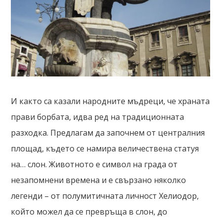
И както са казали народните мъдреци, че храната
прави борбата, идва ред на традиционната
разходка. Предлагам да започнем от централния
площад, където се намира величествена статуя
на… слон. Животното е символ на града от
незапомнени времена и е свързано няколко
легенди – от полумитичната личност Хелиодор,
който можел да се превръща в слон, до