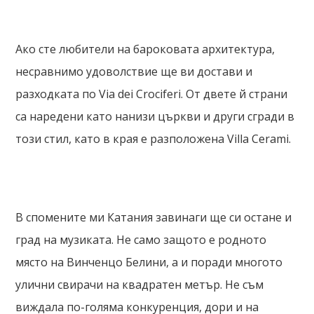
Ако сте любители на бароковата архитектура,
несравнимо удоволствие ще ви достави и
разходката по Via dei Crociferi. От двете й страни
са наредени като нанизи църкви и други сгради в
този стил, като в края е разположена Villa Cerami.
В спомените ми Катания завинаги ще си остане и
град на музиката. Не само защото е родното
място на Винченцо Белини, а и поради многото
улични свирачи на квадратен метър. Не съм
виждала по-голяма конкуренция, дори и на