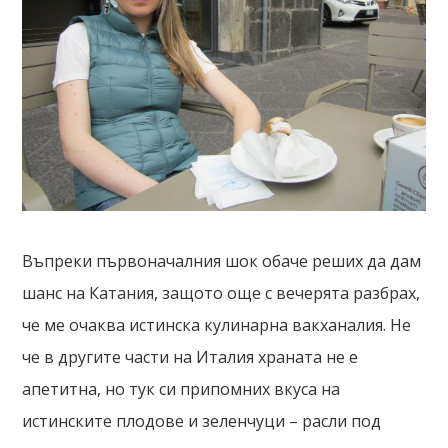
Въпреки първоначалния шок обаче реших да дам
шанс на Катания, защото още с вечерята разбрах,
че ме очаква истинска кулинарна вакханалия. Не
че в другите части на Италия храната не е
апетитна, но тук си припомних вкуса на
истинските плодове и зеленчуци – расли под