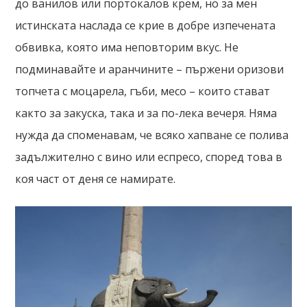
до ванилов или портокалов крем, но за мен
истинската наслада се крие в добре изпечената
обвивка, която има неповторим вкус. Не
подминавайте и аранчините – пържени оризови
топчета с моцарела, гъби, месо – които стават
както за закуска, така и за по-лека вечеря. Няма
нужда да споменавам, че всяко хапване се полива
задължително с вино или еспресо, според това в
коя част от деня се намирате.