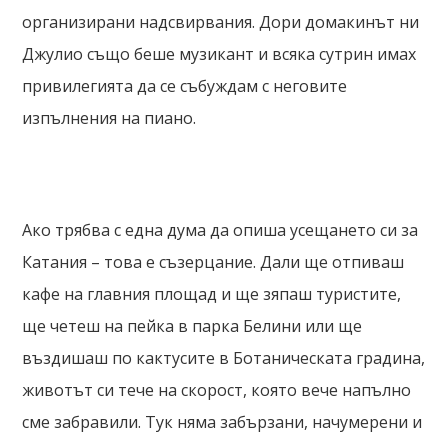
организирани надсвирвания. Дори домакинът ни
Джулио също беше музикант и всяка сутрин имах
привилегията да се събуждам с неговите
изпълнения на пиано.
Ако трябва с една дума да опиша усещането си за
Катания – това е съзерцание. Дали ще отпиваш
кафе на главния площад и ще зяпаш туристите,
ще четеш на пейка в парка Белини или ще
въздишаш по кактусите в Ботаническата градина,
животът си тече на скорост, която вече напълно
сме забравили. Тук няма забързани, начумерени и