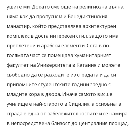
ушите ми. Докато сме още на религиозна вълна,
няма как да пропуснем и Бенедиктинския
манастир, който представлява архитектурен
комплекс в доста интересен стил, защото има
преплетени и арабски елементи. Сега в по-
голямата част се помещава хуманитарният
факултет на Университета в Катания и можете
свободно да се разходите из сградата и да си
припомните студентските години заедно с
младите хора в двора. Иначе самото висше
училище е най-старото в Сицилия, а основната
сграда е една от забележителностите и се намира
в непосредствена близост до централния площад.