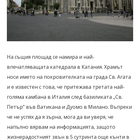
На същия площад се намира и най-
впечатляващата катедрала в Катания. Храмът
носи името на покровителката на града Св. Агата
и е известен с това, че притежава третата най-
голяма камбана в Италия след базиликата „Св.
Петър“ във Ватикана и Дуомо в Милано. Въпреки
че не успях да я зърна, мога да ви уверя, че
напълно вярвам на информацията, защото
жизнерадостният звън в 5 сутринта още кънти в