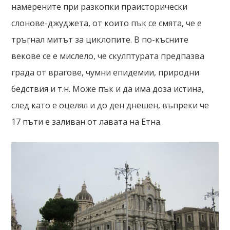
намерените при разкопки праисторически
слонове-джуджета, от които пък се смята, че е
тръгнал митът за циклопите. В по-късните
векове се е мислело, че скулптурата предпазва
града от врагове, чумни епидемии, природни
бедствия и т.н. Може пък и да има доза истина,
след като е оцелял и до ден днешен, въпреки че
17 пъти е заливан от лавата на Етна.