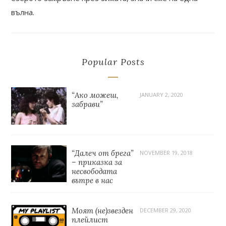
вълна.
Popular Posts
“Ако можеш,
JANUARY 2, 2020
забрави”
“Далеч от брега”
NOVEMBER 19, 2018
– приказка за
несвободата
вътре в нас
Моят (не)звезден
DECEMBER 29, 2020
плейлист