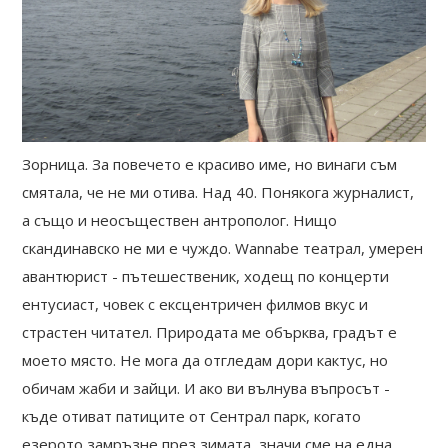
Зорница. За повечето е красиво име, но винаги съм
смятала, че не ми отива. Над 40. Понякога журналист,
а също и неосъществен антрополог. Нищо
скандинавско не ми е чуждо. Wannabe театрал, умерен
авантюрист - пътешественик, ходещ по концерти
ентусиаст, човек с ексцентричен филмов вкус и
страстен читател. Природата ме обърква, градът е
моето място. Не мога да отгледам дори кактус, но
обичам жаби и зайци. И ако ви вълнува въпросът -
къде отиват патиците от Сентрал парк, когато
езерото замръзне през зимата, значи сме на една