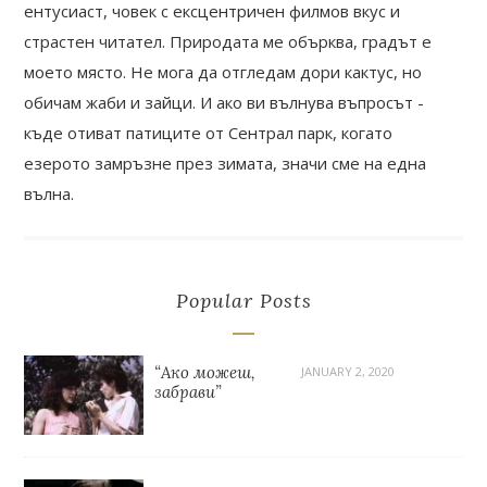
ентусиаст, човек с ексцентричен филмов вкус и
страстен читател. Природата ме обърква, градът е
моето място. Не мога да отгледам дори кактус, но
обичам жаби и зайци. И ако ви вълнува въпросът -
къде отиват патиците от Сентрал парк, когато
езерото замръзне през зимата, значи сме на една
вълна.
Popular Posts
“Ако можеш,
JANUARY 2, 2020
забрави”