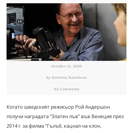
October 12, 2020
by Zornitsa Kancheva
No Comments
Когато шведският режисьор Рой Андершон
получи наградата “Златен лъв” във Венеция през
2014 г. за филма “Гълъб, кацнал на клон,