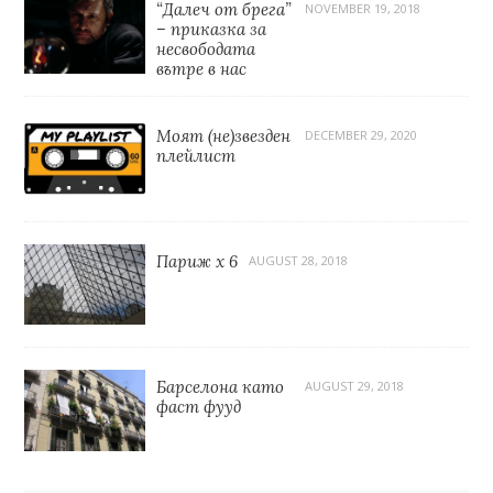
“Далеч от брега”
NOVEMBER 19, 2018
– приказка за
несвободата
вътре в нас
Моят (не)звезден
DECEMBER 29, 2020
плейлист
Париж x 6
AUGUST 28, 2018
Барселона като
AUGUST 29, 2018
фаст фууд