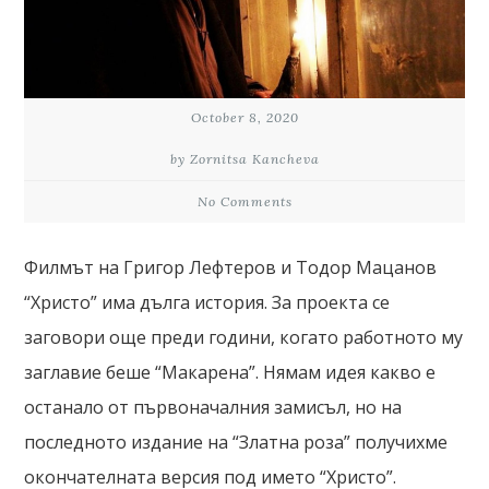
October 8, 2020
by Zornitsa Kancheva
No Comments
Филмът на Григор Лефтеров и Тодор Мацанов
“Христо” има дълга история. За проекта се
заговори още преди години, когато работното му
заглавие беше “Макарена”. Нямам идея какво е
останало от първоначалния замисъл, но на
последното издание на “Златна роза” получихме
окончателната версия под името “Христо”.