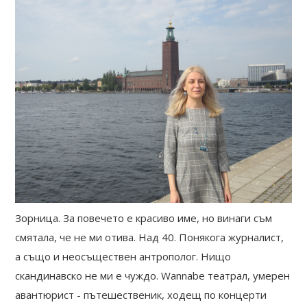
Зорница. За повечето е красиво име, но винаги съм
смятала, че не ми отива. Над 40. Понякога журналист,
а също и неосъществен антрополог. Нищо
скандинавско не ми е чуждо. Wannabe театрал, умерен
авантюрист - пътешественик, ходещ по концерти