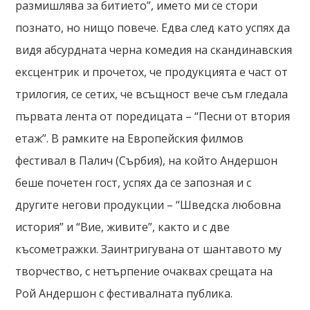
размишлява за битието”, името ми се стори
познато, но нищо повече. Едва след като успях да
видя абсурдната черна комедия на скандинавския
ексцентрик и прочетох, че продукцията е част от
трилогия, се сетих, че всъщност вече съм гледала
първата лента от поредицата – “Песни от втория
етаж”. В рамките на Европейския филмов
фестивал в Палич (Сърбия), на който Андершон
беше почетен гост, успях да се запозная и с
другите негови продукции – “Шведска любовна
история” и “Вие, живите”, както и с две
късометражки. Заинтригувана от шантавото му
творчество, с нетърпение очаквах срещата на
Рой Андершон с фестивалната публика.