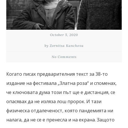
October 5, 2020
by Zornitsa Kancheva
No Comments
Когато писах предварителния текст за 38-то
издание на фестивала „Златна роза“ и споменах,
че ключовата дума този път ще е дистанция, се
опасявах да не изляза лош пророк. И тази
физическа отдалеченост, която пандемията ни
налага, да не се е пренесла и на екрана. Защото