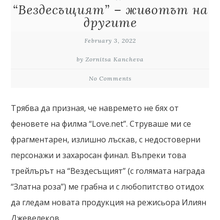
“Вездесъщият” – животът на
другите
February 3, 2022
by Zornitsa Kancheva
No Comments
Трябва да призная, че навремето не бях от
феновете на филма “Love.net”. Струваше ми се
фрагментарен, излишно лъскав, с недостоверни
персонажи и захаросан финал. Въпреки това
трейлърът на “Вездесъщият” (с голямата награда
“Златна роза”) ме грабна и с любопитство отидох
да гледам новата продукция на режисьора Илиян
Джевелеков.