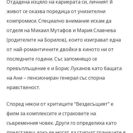
Отдадена изцяло на кариерата си, личният й
живот се оказва поредица от унизителни
компромиси. Специално внимание искам да
отделя на Михаил Мутафов и Мария Славчева
(родителите на Борилов), които изиграват една
от най-романтичните двойки в киното ни от
последните години. Със запомнящо се
превъплъщение е и Борис Луканов като бащата
на Ани – пенсиониран генерал със спорна
нравственост.
Според някои от критиците “Вездесъщият” е
филм за комплексите и страховете на
съвременния човек. Други го определиха като
представящ докъде могат да стигнат границите в