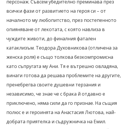
персонаж. Съвсем убедително преминава през
всички фази от развитието на героя си – от
началното му любопитство, през постепенното
опияняване от лекотата, с която навлиза в
чуждите животи, до финалния фатален
катаклизъм. Теодора Духовникова (отличена за
женска роля) е също толкова безкомпромисна
като съпругата му Ани. Тя е вътрешно овладяна,
винаги готова да решава проблемите на другите,
пренебрегва своите душевни терзания и
независимо, че знае че с брака й отдавно е
приключено, няма сили да го признае. На същия
полюс е и героинята на Анастасия Лютова, най-
добрата приятелка и съдружничка на Емил.