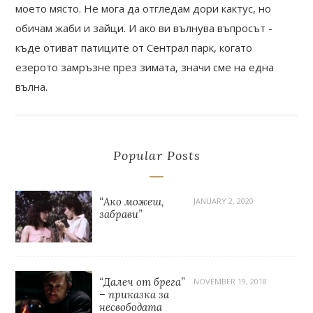
моето място. Не мога да отгледам дори кактус, но
обичам жаби и зайци. И ако ви вълнува въпросът -
къде отиват патиците от Сентрал парк, когато
езерото замръзне през зимата, значи сме на една
вълна.
Popular Posts
“Ако можеш,
JANUARY 2, 2020
забрави”
“Далеч от брега”
NOVEMBER 19, 2018
– приказка за
несвободата