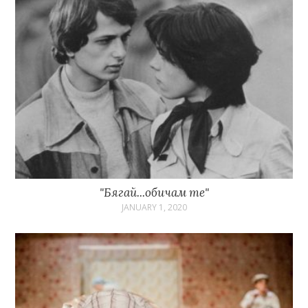
"Бягай...обичам те"
JANUARY 1, 2020