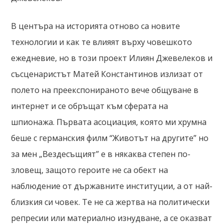
В центъра на историята отново са новите
технологии и как те влияят върху човешкото
ежедневие, но в този проект Илиян Джевелеков и
съсценаристът Матей Константинов излизат от
полето на преекспонираното вече общуване в
интернет и се обръщат към сферата на
шпионажа. Първата асоциация, която ми хрумна
беше с германския филм “Животът на другите” но
за мен „Вездесъщият” е в някаква степен по-
зловещ, защото героите не са обект на
наблюдение от държавните институции, а от най-
близкия си човек. Те не са жертва на политически
репресии или материално изнудване, а се оказват