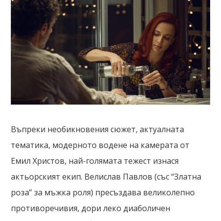
Въпреки необикновения сюжет, актуалната
тематика, модерното водене на камерата от
Емил Христов, най-голямата тежест изнася
актьорският екип. Велислав Павлов (със “Златна
роза” за мъжка роля) пресъздава великолепно
противоречивия, дори леко диаболичен