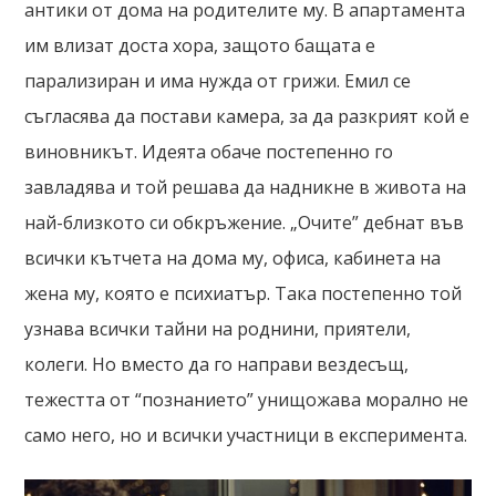
антики от дома на родителите му. В апартамента
им влизат доста хора, защото бащата е
парализиран и има нужда от грижи. Емил се
съгласява да постави камера, за да разкрият кой е
виновникът. Идеята обаче постепенно го
завладява и той решава да надникне в живота на
най-близкото си обкръжение. „Очите” дебнат във
всички кътчета на дома му, офиса, кабинета на
жена му, която е психиатър. Така постепенно той
узнава всички тайни на роднини, приятели,
колеги. Но вместо да го направи вездесъщ,
тежестта от “познанието” унищожава морално не
само него, но и всички участници в експеримента.