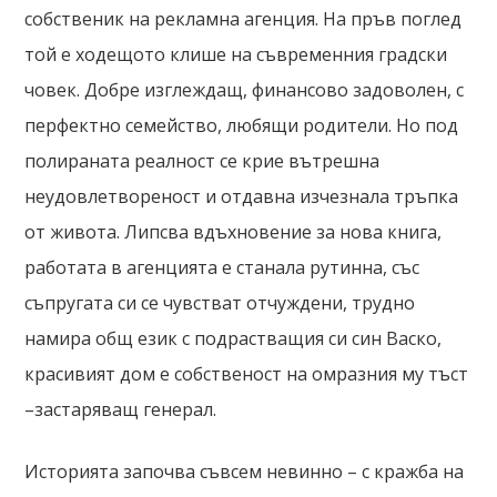
собственик на рекламна агенция. На пръв поглед
той е ходещото клише на съвременния градски
човек. Добре изглеждащ, финансово задоволен, с
перфектно семейство, любящи родители. Но под
полираната реалност се крие вътрешна
неудовлетвореност и отдавна изчезнала тръпка
от живота. Липсва вдъхновение за нова книга,
работата в агенцията е станала рутинна, със
съпругата си се чувстват отчуждени, трудно
намира общ език с подрастващия си син Васко,
красивият дом е собственост на омразния му тъст
–застаряващ генерал.
Историята започва съвсем невинно – с кражба на