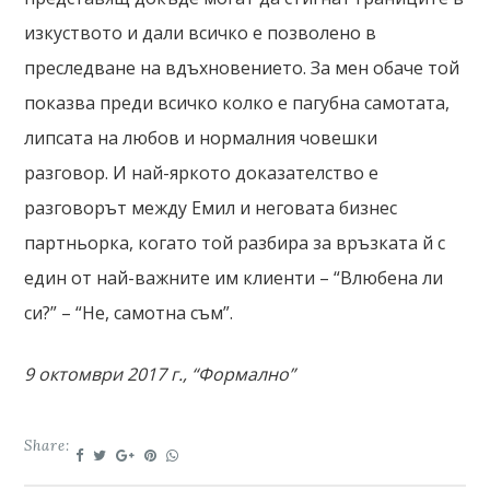
изкуството и дали всичко е позволено в
преследване на вдъхновението. За мен обаче той
показва преди всичко колко е пагубна самотата,
липсата на любов и нормалния човешки
разговор. И най-яркото доказателство е
разговорът между Емил и неговата бизнес
партньорка, когато той разбира за връзката й с
един от най-важните им клиенти – “Влюбена ли
си?” – “Не, самотна съм”.
9 октомври 2017 г., “Формално”
Share: