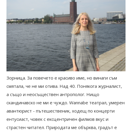
Зорница. За повечето е красиво име, но винаги съм
смятала, че не ми отива. Над 40. Понякога журналист,
а също и неосъществен антрополог. Нищо
скандинавско не ми е чуждо. Wannabe театрал, умерен
авантюрист - пътешественик, ходещ по концерти
ентусиаст, човек с ексцентричен филмов вкус и
страстен читател. Природата ме обърква, градът е