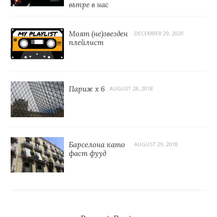
вътре в нас
Моят (не)звезден
DECEMBER 29, 2020
плейлист
Париж x 6
AUGUST 28, 2018
Барселона като
AUGUST 29, 2018
фаст фууд