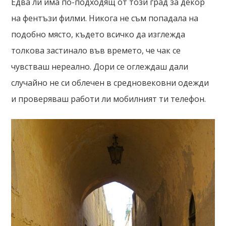
Едва ли има по-подходящ от този град за декор
на фентъзи филми. Никога не съм попадала на
подобно място, където всичко да изглежда
толкова застинало във времето, че чак се
чувстваш нереално. Дори се оглеждаш дали
случайно не си облечен в средновековни одежди
и проверяваш работи ли мобилният ти телефон.