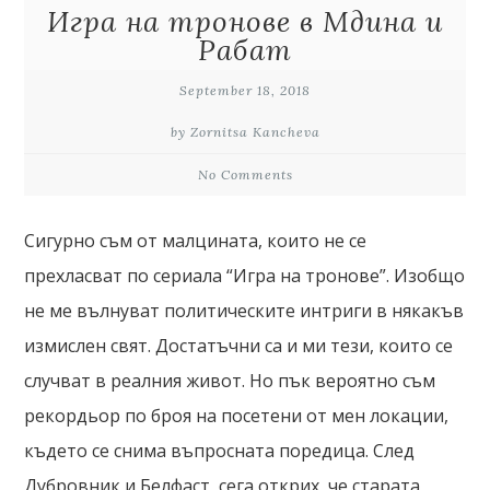
Игра на тронове в Мдина и
Рабат
September 18, 2018
by Zornitsa Kancheva
No Comments
Сигурно съм от малцината, които не се
прехласват по сериала “Игра на тронове”. Изобщо
не ме вълнуват политическите интриги в някакъв
измислен свят. Достатъчни са и ми тези, които се
случват в реалния живот. Но пък вероятно съм
рекордьор по броя на посетени от мен локации,
където се снима въпросната поредица. След
Дубровник и Белфаст, сега открих, че старата