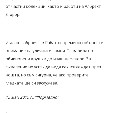
от частни колекции, както и работи на Албрехт
Дюрер.
И да не забравя – в Рабат непременно обърнете
внимание на уличните лампи. Те варират от
обикновени крушки до изящни фенери. За
съжаление не успях да видя как изглеждат през
нощта, но съм сигурна, че ако проверите,
гледката ще си заслужава.
13 май 2015 г., “Формално”