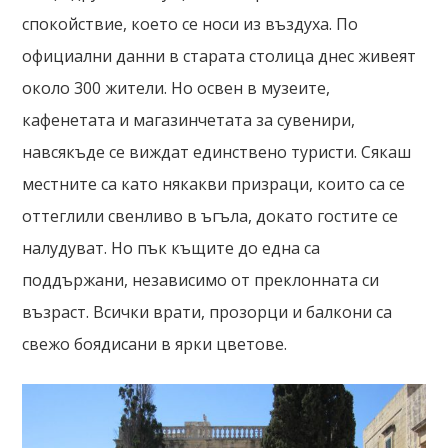
спокойствие, което се носи из въздуха. По
официални данни в старата столица днес живеят
около 300 жители. Но освен в музеите,
кафенетата и магазинчетата за сувенири,
навсякъде се виждат единствено туристи. Сякаш
местните са като някакви призраци, които са се
оттеглили свенливо в ъгъла, докато гостите се
налудуват. Но пък къщите до една са
поддържани, независимо от преклонната си
възраст. Всички врати, прозорци и балкони са
свежо боядисани в ярки цветове.