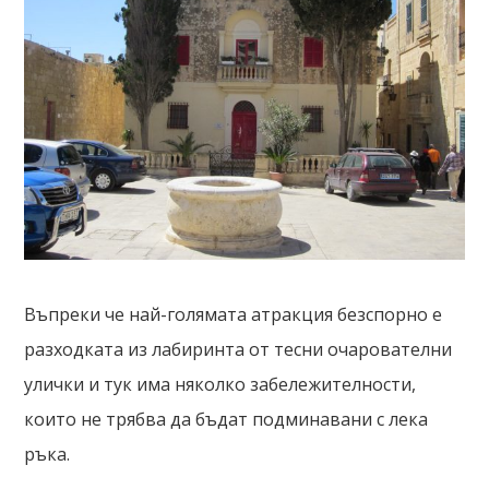
Въпреки че най-голямата атракция безспорно е
разходката из лабиринта от тесни очарователни
улички и тук има няколко забележителности,
които не трябва да бъдат подминавани с лека
ръка.