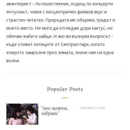
авантюрист - пътешественик, ходещ по концерти
ентусиаст, човек с ексцентричен филмов вкус и
страстен читател. Природата ме обърква, градът е
моето място. Не мога да отгледам дори кактус, но
обичам жаби и зайци. И ако ви вълнува въпросът -
къде отиват патиците от Сентрал парк, когато
езерото замръзне през зимата, значи сме на една
вълна.
Popular Posts
“Ако можеш,
JANUARY 2, 2020
забрави”