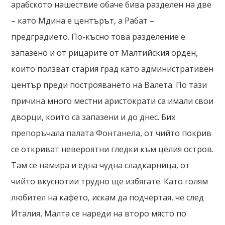
арабското нашествие обаче бива разделен на две
– като Мдина е центърът, а Рабат –
предградието. По-късно това разделение е
запазено и от рицарите от Малтийския орден,
които ползват стария град като административен
център преди построяването на Валета. По тази
причина много местни аристократи са имали свои
дворци, които са запазени и до днес. Бих
препоръчала палата Фонтанела, от чийто покрив
се откриват невероятни гледки към целия остров.
Там се намира и една чудна сладкарница, от
чийто вкуснотии трудно ще избягате. Като голям
любител на кафето, искам да подчертая, че след
Италия, Малта се нареди на второ място по