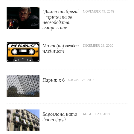
“Далеч от брега”
NOVEMBER 19, 2018
– приказка за
несвободата
вътре в нас
Моят (не)звезден
DECEMBER 29, 2020
плейлист
Париж x 6
AUGUST 28, 2018
Барселона като
AUGUST 29, 2018
фаст фууд