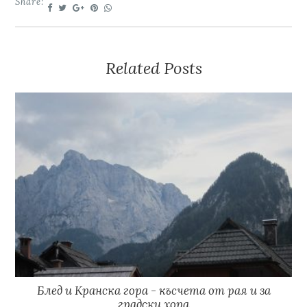
Share:
Related Posts
Блед и Кранска гора - късчета от рая и за
градски хора