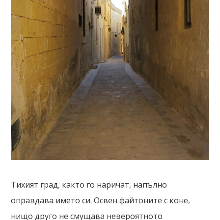
Тихият град, както го наричат, напълно
оправдава името си. Освен файтоните с коне,
нищо друго не смущава невероятното