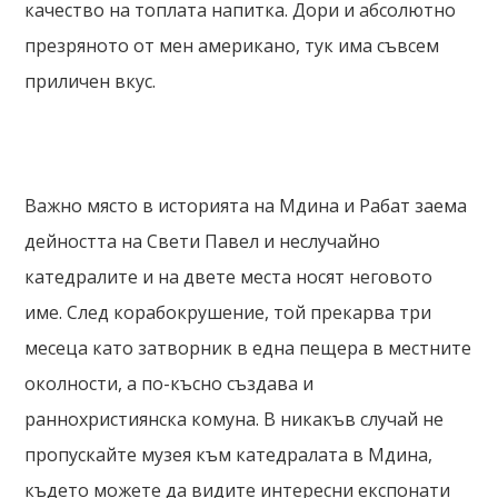
качество на топлата напитка. Дори и абсолютно
презряното от мен американо, тук има съвсем
приличен вкус.
Важно място в историята на Мдина и Рабат заема
дейността на Свети Павел и неслучайно
катедралите и на двете места носят неговото
име. След корабокрушение, той прекарва три
месеца като затворник в една пещера в местните
околности, а по-късно създава и
раннохристиянска комуна. В никакъв случай не
пропускайте музея към катедралата в Мдина,
където можете да видите интересни експонати