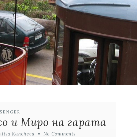
SSENGER
о и Миро на гарата
nitsa Kancheva
No Comments