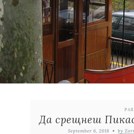
PA
Да срещнеш Пикас
September 6, 2018
by Zor