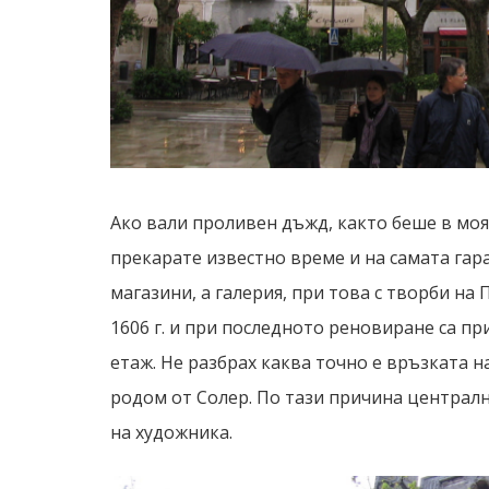
Ако вали проливен дъжд, както беше в моя 
прекарате известно време и на самата гара
магазини, а галерия, при това с творби на
1606 г. и при последното реновиране са п
етаж. Не разбрах каква точно е връзката н
родом от Солер. По тази причина централно
на художника.