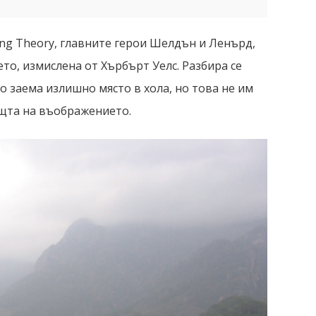
ng Theory, главните герои Шелдън и Ленърд,
то, измислена от Хърбърт Уелс. Разбира се
о заема излишно място в хола, но това не им
ощта на въображението.