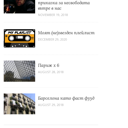
приказка за несвободата
вътре в нас
NOVEMBER 19, 2018
Моят (не)звезден плейлист
DECEMBER 29, 2020
Париж x 6
AUGUST 28, 2018
Барселона като фаст фууд
AUGUST 29, 2018