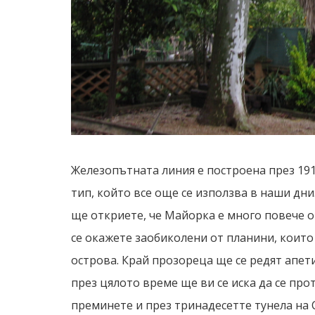
Железопътната линия е построена през 1912
тип, който все още се използва в наши дни
ще откриете, че Майорка е много повече о
се окажете заобиколени от планини, които 
острова. Край прозореца ще се редят апе
през цялото време ще ви се иска да се про
преминете и през тринадесетте тунела на 