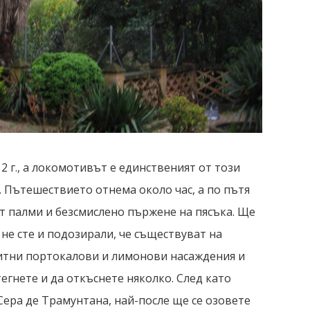
 г., а локомотивът е единственият от този
. Пътешествието отнема около час, а по пътя
т палми и безсмислено пържене на пясъка. Ще
не сте и подозирали, че съществуват на
титни портокалови и лимонови насаждения и
тегнете и да откъснете няколко. След като
Сера де Трамунтана, най-после ще се озовете