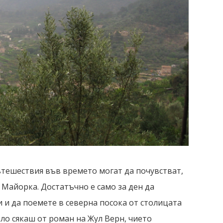
ътешествия във времето могат да почувстват,
е Майорка. Достатъчно е само за ден да
и и да поемете в северна посока от столицата
зло сякаш от роман на Жул Верн, чието