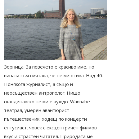
Зорница. За повечето е красиво име, но
винаги съм смятала, че не ми отива. Над 40.
Понякога журналист, а също и
неосъществен антрополог. Нищо
скандинавско не ми е чуждо. Wannabe
театрал, умерен авантюрист -
пътешественик, ходещ по концерти
ентусиаст, човек с ексцентричен филмов
вкус и страстен читател. Природата ме