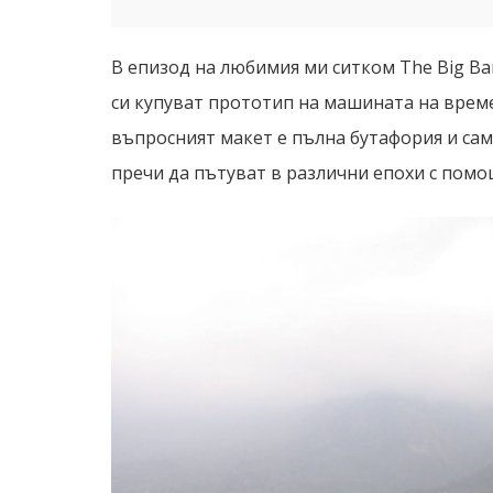
В епизод на любимия ми ситком The Big Ba
си купуват прототип на машината на време
въпросният макет е пълна бутафория и сам
пречи да пътуват в различни епохи с пом