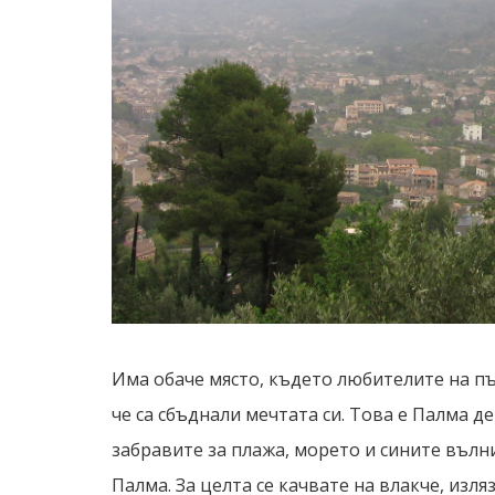
Има обаче място, където любителите на п
че са сбъднали мечтата си. Това е Палма д
забравите за плажа, морето и сините вълн
Палма. За целта се качвате на влакче, изля