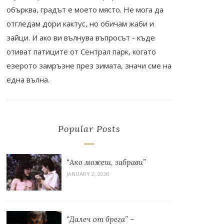
обърква, градът е моето място. Не мога да
отгледам дори кактус, но обичам жаби и
зайци. И ако ви вълнува въпросът - къде
отиват патиците от Сентрал парк, когато
езерото замръзне през зимата, значи сме на
една вълна.
Popular Posts
“Ако можеш, забрави”
JANUARY 2, 2020
“Далеч от брега” –