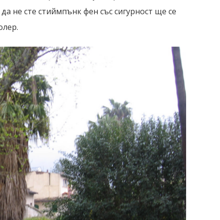
 да не сте стиймпънк фен със сигурност ще се
олер.