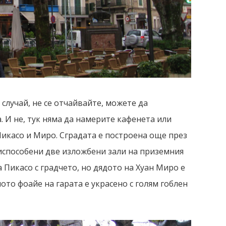
случай, не се отчайвайте, можете да
. И не, тук няма да намерите кафенета или
 Пикасо и Миро. Сградата е построена още през
риспособени две изложбени зали на приземния
а Пикасо с градчето, но дядото на Хуан Миро е
то фоайе на гарата е украсено с голям гоблен