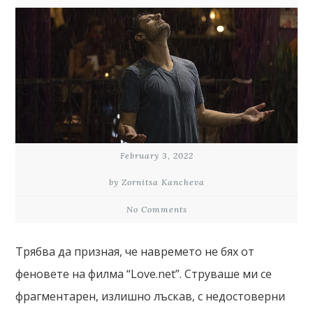
February 3, 2022
by Zornitsa Kancheva
No Comments
Трябва да призная, че навремето не бях от
феновете на филма “Love.net”. Струваше ми се
фрагментарен, излишно лъскав, с недостоверни