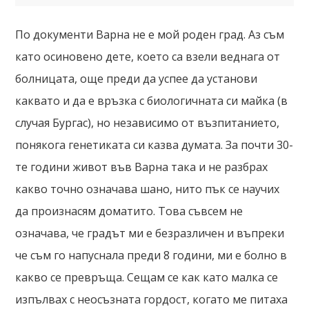
По документи Варна не е мой роден град. Аз съм
като осиновено дете, което са взели веднага от
болницата, още преди да успее да установи
каквато и да е връзка с биологичната си майка (в
случая Бургас), но независимо от възпитанието,
понякога генетиката си казва думата. За почти 30-
те години живот във Варна така и не разбрах
какво точно означава шано, нито пък се научих
да произнасям доматито. Това съвсем не
означава, че градът ми е безразличен и въпреки
че съм го напуснала преди 8 години, ми е болно в
какво се превръща. Сещам се как като малка се
изпълвах с неосъзната гордост, когато ме питаха