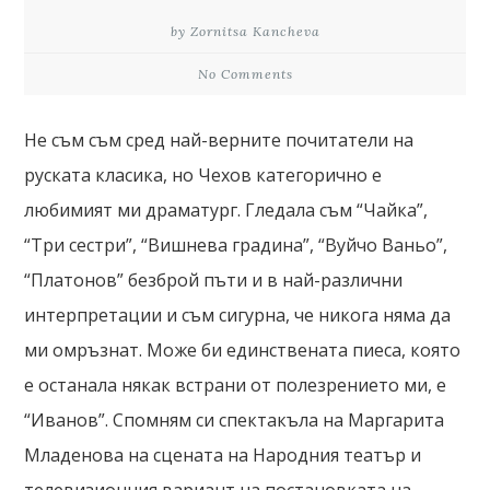
by Zornitsa Kancheva
No Comments
Не съм съм сред най-верните почитатели на
руската класика, но Чехов категорично е
любимият ми драматург. Гледала съм “Чайка”,
“Три сестри”, “Вишнева градина”, “Вуйчо Ваньо”,
“Платонов” безброй пъти и в най-различни
интерпретации и съм сигурна, че никога няма да
ми омръзнат. Може би единствената пиеса, която
е останала някак встрани от полезрението ми, е
“Иванов”. Спомням си спектакъла на Маргарита
Младенова на сцената на Народния театър и