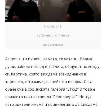
May 10, 2021
by Zornitsa Kancheva
No Comments
Аз пиша, ти пишеш, аз чета, ти четеш… Двама
души, забили поглед в таблета, общуват помежду
си. Картина, която виждаме всекидневно в
кафенето, в трамвая, на пейката в парка. Сега
обаче сме в софийската галерия “Етюд” и това е
началото на спектакъла “Револверът”. Но тук
като зрители имаме и привилегията да виждаме