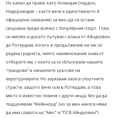
Но какво да правя, като Холандия (пардон,
Нидерландия – както вече е единственото й
официално название) за мен ще си остане
свързана преди всичко с популярния спорт. Това
си мислех и докато пътувах с влака от Айндховен
до Ротердам, когато в продължение на час се
редяха градчета, чиито наименования знам от
отборите им, с които са се сблъсквали нашите
“грандове” в началните кръгове на
евротурнирите. Но зарязвам засега спортните
страсти, защото вече съм в Ротердам, а това
място е известно повече с други неща, без да да
подценявам “Фейенорд” (но за мен никога няма
да има славата на “Аякс” и “ПСВ Айндховен”).