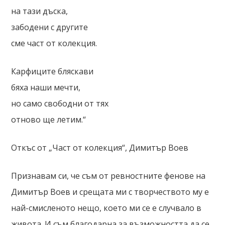
на тази дъска,
забодени с другите
сме част от колекция.
Карфиците бляскави
бяха наши мечти,
но само свободни от тях
отново ще летим.“
Откъс от „Част от колекция“, Димитър Воев
Признавам си, че съм от ревностните фенове на
Димитър Воев и срещата ми с творчеството му е
най-смисленото нещо, което ми се е случвало в
живота. И съм благодарна за възможността да се