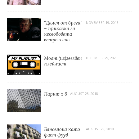
“Далеч от брега”
NOVEMBER 19, 2018
– приказка за
несвободата
вътре в нас
Моят (не)звезден
DECEMBER 29, 2020
плейлист
Париж x 6
AUGUST 28, 2018
Барселона като
AUGUST 29, 2018
фаст фууд