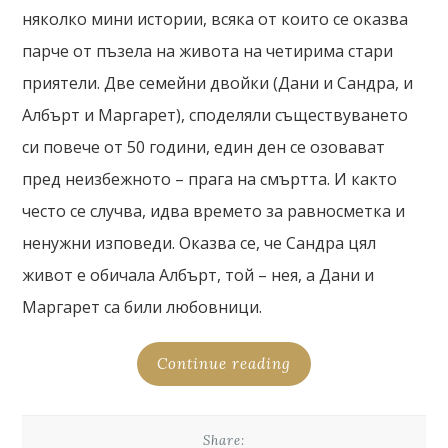
няколко мини истории, всяка от които се оказва
парче от пъзела на живота на четирима стари
приятели. Две семейни двойки (Дани и Сандра, и
Албърт и Маргарет), споделяли съществуването
си повече от 50 години, един ден се озовават
пред неизбежното – прага на смъртта. И както
често се случва, идва времето за равносметка и
ненужни изповеди. Оказва се, че Сандра цял
живот е обичала Албърт, той – нея, а Дани и
Маргарет са били любовници.
Continue reading
Share: