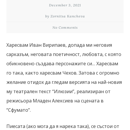
December 3, 2021
by Zornitsa Kancheva
No Comments
Харесвам Иван Вирипаев, допада ми неговия
сарказъм, неговата поетичност, любовта, с която
обикновено създава персонажите си… Харесвам
го така, както харесвам Чехов. Затова с огромно
желание отидох да гледам версията на най-новия
му театрален текст “Илюзии”, реализиран от
режисьора Младен Алексиев на сцената в
“Сфумато”.
Пиесата (ако мога да я нарека така), се състои от