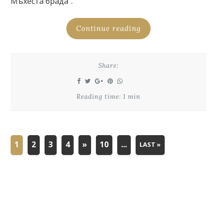
Мъхеста брада”.
Continue reading
Share:
Reading time: 1 min
1
2
3
4
»
10
...
LAST »