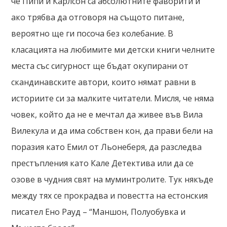
че Пипи и Карлсон са абсолютните фаворити и
ако трябва да отговоря на същото питане,
вероятно ще ги посоча без колебание. В
класацията на любимите ми детски книги челните
места със сигурност ще бъдат окупирани от
скандинавските автори, които нямат равни в
историите си за малките читатели. Мисля, че няма
човек, който да не е мечтал да живее във Вила
Вилекула и да има собствен кон, да прави бели на
поразия като Емил от Льонеберя, да разследва
престъпления като Кале Детектива или да се
озове в чудния свят на муминтролите. Тук някъде
между тях се прокрадва и повестта на естонския
писател Ено Рауд – “Маншон, Полуобувка и