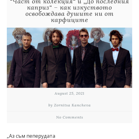
“Част от колекция“ и „До последния
каприз“ – как изкуството
освобождава душите ни от
карфиците
August 25, 2021
by Zornitsa Kancheva
No Comments
„Аз съм пеперудата