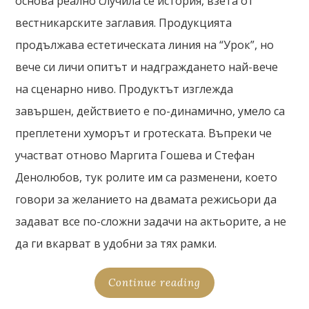
основа реално случила се история, взета от
вестникарските заглавия. Продукцията
продължава естетическата линия на “Урок”, но
вече си личи опитът и надграждането най-вече
на сценарно ниво. Продуктът изглежда
завършен, действието е по-динамично, умело са
преплетени хуморът и гротеската. Въпреки че
участват отново Маргита Гошева и Стефан
Денолюбов, тук ролите им са разменени, което
говори за желанието на двамата режисьори да
задават все по-сложни задачи на актьорите, а не
да ги вкарват в удобни за тях рамки.
Continue reading