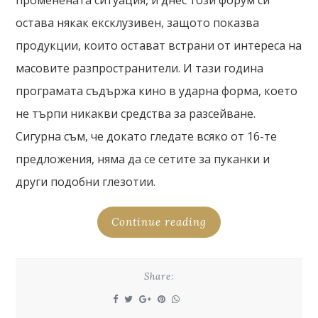
променената ситуация, и днес този форум си
остава някак ексклузивен, защото показва
продукции, които остават встрани от интереса на
масовите разпространители. И тази година
програмата съдържа кино в ударна форма, което
не търпи никакви средства за разсейване.
Сигурна съм, че докато гледате всяко от 16-те
предложения, няма да се сетите за пуканки и
други подобни глезотии.
Continue reading
Share: