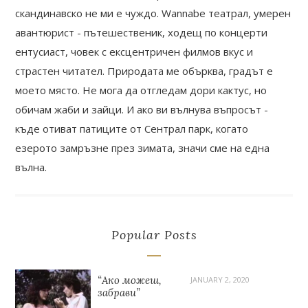
скандинавско не ми е чуждо. Wannabe театрал, умерен
авантюрист - пътешественик, ходещ по концерти
ентусиаст, човек с ексцентричен филмов вкус и
страстен читател. Природата ме обърква, градът е
моето място. Не мога да отгледам дори кактус, но
обичам жаби и зайци. И ако ви вълнува въпросът -
къде отиват патиците от Сентрал парк, когато
езерото замръзне през зимата, значи сме на една
вълна.
Popular Posts
“Ако можеш,
JANUARY 2, 2020
забрави”