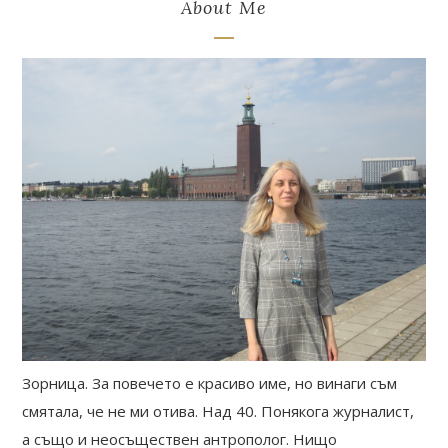
About Me
Зорница. За повечето е красиво име, но винаги съм
смятала, че не ми отива. Над 40. Понякога журналист,
а също и неосъществен антрополог. Нищо