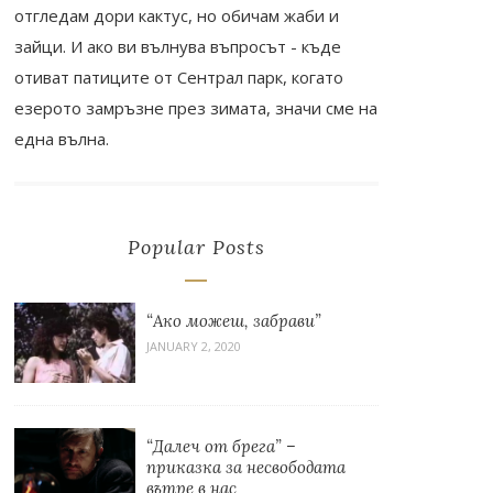
отгледам дори кактус, но обичам жаби и
зайци. И ако ви вълнува въпросът - къде
отиват патиците от Сентрал парк, когато
езерото замръзне през зимата, значи сме на
една вълна.
Popular Posts
“Ако можеш, забрави”
JANUARY 2, 2020
“Далеч от брега” –
приказка за несвободата
вътре в нас