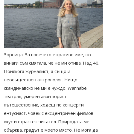
Зорница. За повечето е красиво име, но
винаги съм смятала, че не ми отива. Над 40.
Понякога журналист, а също и
неосъществен антрополог. Нищо
скандинавско не ми е чуждо. Wannabe
театрал, умерен авантюрист -
пътешественик, ходещ по концерти
ентусиаст, човек с ексцентричен филмов
вкус и страстен читател. Природата ме
обърква, градът е моето място. Не мога да