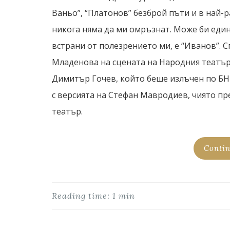
Ваньо”, “Платонов” безброй пъти и в най-
никога няма да ми омръзнат. Може би един
встрани от полезрението ми, е “Иванов”. 
Младенова на сцената на Народния театър
Димитър Гочев, който беше излъчен по БНТ
с версията на Стефан Мавродиев, чиято п
театър.
Contin
Reading time: 1 min