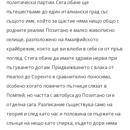
политически партии. Сега обаче ще
пътешестваме до един италиански град със
същото име, който за щастие няма нищо общо с
родните реалии. Позитано е малко живописно
селище, разположено на Амалфийското
крайбрежие, което ще ви влюби в себе си от пръв
поглед. Стига обаче да имате здрави нерви при
пътуването дотам. Придвижването с влака от
Неапол до Соренто е сравнително поносимо,
особено когато повечето пътници слязат в
Помпей, но частта с автобуса до Позитано си е
отделна сага. Разписание съществува само на
теория и след като час и половина се пържите на
слънце на нещо като спирка, където дори няма