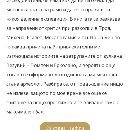
изследователи, че няма как да не ти се иска да
метнеш лопата на рамо и да се отправиш на
някоя далечна експедиция. В книгата се разказва
за направени открития при разкопки в Троя,
Микена, Египет, Месопотамия и т.н. Но на мен по
някаква причина най-привлекателни ми
изглеждаха историите на затрупаните от вулкана
Везувий – Помпей и Ерколано, и вероятно още
тогава се оформи дългогодишната ми мечта да
стана археолог. Разбира се, от това желание нищо
не излезе, защото по мое време все още се
считаше за нещо престижно и се влизаше само с
максимален бал.
Continue reading