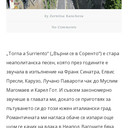
by Zornitsa Kancheva
No Comments
„Torna a Surriento“ („Върни се в Соренто“) е стара
неаполитанска песен, която през годините е
звучала в изпълнение на Франк Синатра, Елвис
Пресли, Карузо, Лучано Павароти чак до Муслим
Магомаев и Карел Гот. И съвсем закономерно
звучеше в главата ми, докато се приготвях за
пътуването си до този южен италиански град.
Романтичната ми нагласа обаче се изпари още
щом се качих на влака в Неапол. Вагоните бяха