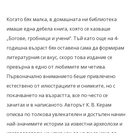
Когато бях малка, в домашната ни библиотека
имаше една дебела книга, която се казваше
„Богове, гробници и учени“. Тъй като още на 4-
годишна възраст бях оставена сама да формирам
литературния си вкус, скоро това издание се
превърна в едно от любимите ми четива.
Първоначално вниманието беше привлечено
естествено от илюстрациите и снимките, но с
покачването на възрастта, все по-често се
зачитах и в написаното. Авторът К. В. Керам
описва по толкова увлекателен и достъпен начин
най-значимите истории за известни археолози и