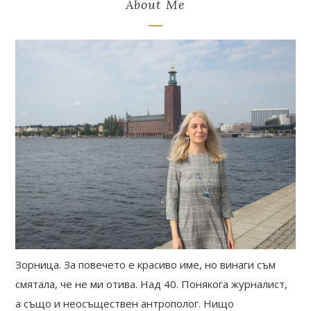
About Me
Зорница. За повечето е красиво име, но винаги съм
смятала, че не ми отива. Над 40. Понякога журналист,
а също и неосъществен антрополог. Нищо