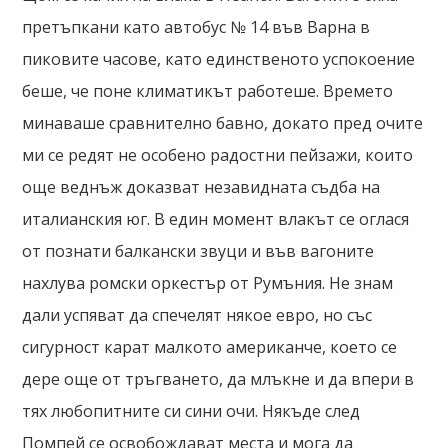
претъпкани като автобус № 14 във Варна в
пиковите часове, като единственото успокоение
беше, че поне климатикът работеше. Времето
минаваше сравнително бавно, докато пред очите
ми се редят не особено радостни пейзажи, които
още веднъж доказват незавидната съдба на
италианския юг. В един момент влакът се оглася
от познати балкански звуци и във вагоните
нахлува ромски оркестър от Румъния. Не знам
дали успяват да спечелят някое евро, но със
сигурност карат малкото американче, което се
дере още от тръгването, да млъкне и да впери в
тях любопитните си сини очи. Някъде след
Помпей се освобождават места и мога да