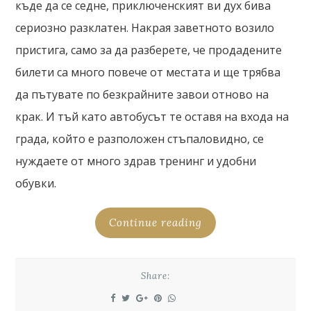
къде да се седне, приключенският ви дух бива
сериозно разклатен. Накрая заветното возило
пристига, само за да разберете, че продадените
билети са много повече от местата и ще трябва
да пътувате по безкрайните завои отново на
крак. И тъй като автобусът те оставя на входа на
града, който е разположен стъпаловидно, се
нуждаете от много здрав тренинг и удобни
обувки.
Continue reading
Share: