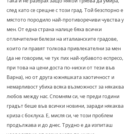
така и не разбрах защо някой трябва да умира,
след като се срещне с този град. Той безспорно е
мястото породило най-противоречиви чувства у
мен. От една страна налице бяха всички
отличителни белези на италианските градове,
които ги правят толкова привлекателни за мен
(да не говорим, че тук пих най-хубавото еспресо,
при това на цени доста по-ниски от тези във
Варна), но от друга южняшката хаотичност и
немарливост убиха всяка възможност за някаква
любов между нас. Спомням си, че преди години
градът беше във всички новини, заради някаква
криза с боклука. Е, мисля си, че този проблем
продължава и до днес. Трудно е да изпиташ