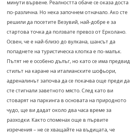
минути вървене. Реалността обаче се оказа доста
по-различна. Но нека започнем отначало. Ако сте
решили да посетите Везувий, най-добре е за
стартова точка да ползвате превоз от Ерколано.
Освен, че е най-близо до вулкана, шансът да
попаднете на туристическа клопка е по-малък.
Пътят не е особено дълъг, но като се има предвид
стилът на каране на италианските шофьори,
адреналинът започва да се покачва още преди да
сте стигнали заветното място. След като ви
стоварят на паркинга в основата на природното
чудо, ще ви дадат около два часа време за
разходки. Както споменах още в първите
изречения – не се хващайте на въдицата, че