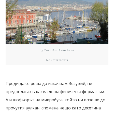
by Zornitsa Kancheva
No Comments
Преди да се реша да изкачвам Везувий, не
предполагах в каква лоша физическа форма съм.
А и шофьорът на микробуса, който ни возеше до
прочутия вулкан, спомена нещо като десетина