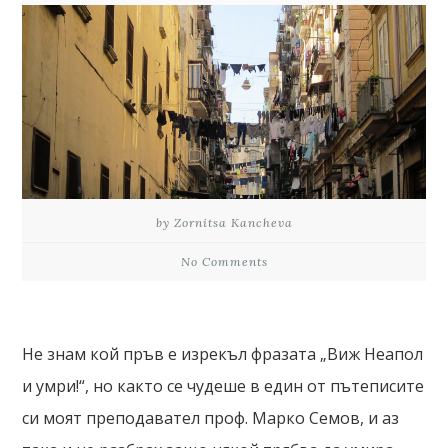
by Zornitsa Kancheva
No Comments
Не знам кой пръв е изрекъл фразата „Виж Неапол
и умри!“, но както се чудеше в един от пътеписите
си моят преподавател проф. Марко Семов, и аз