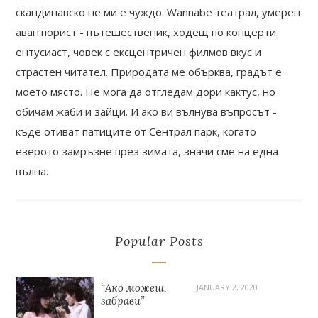
скандинавско не ми е чуждо. Wannabe театрал, умерен
авантюрист - пътешественик, ходещ по концерти
ентусиаст, човек с ексцентричен филмов вкус и
страстен читател. Природата ме обърква, градът е
моето място. Не мога да отгледам дори кактус, но
обичам жаби и зайци. И ако ви вълнува въпросът -
къде отиват патиците от Сентрал парк, когато
езерото замръзне през зимата, значи сме на една
вълна.
Popular Posts
“Ако можеш,
JANUARY 2, 2020
забрави”