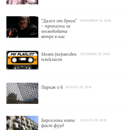
“Далеч от брега”
NOVEMBER 19, 2018
– приказка за
несвободата
вътре в нас
Моят (не)звезден
DECEMBER 29, 2020
плейлист
Париж x 6
AUGUST 28, 2018
Барселона като
AUGUST 29, 2018
фаст фууд