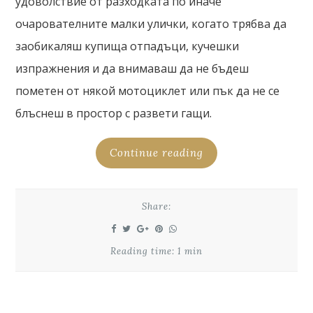
удоволствие от разходката по иначе
очарователните малки улички, когато трябва да
заобикаляш купища отпадъци, кучешки
изпражнения и да внимаваш да не бъдеш
пометен от някой мотоциклет или пък да не се
блъснеш в простор с развети гащи.
Continue reading
Share:
Reading time: 1 min